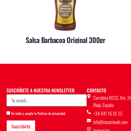
Salsa Barbacoa Original 300gr
SUSCRÍBETE A NUESTRA NEWSLETTER
CONTACTO
Carretera N232, Km. 34
Rioja, España
+34 941 16 01 25
He leído y acepto la
Política de privacidad
info@cosamiweb.com
Instagram