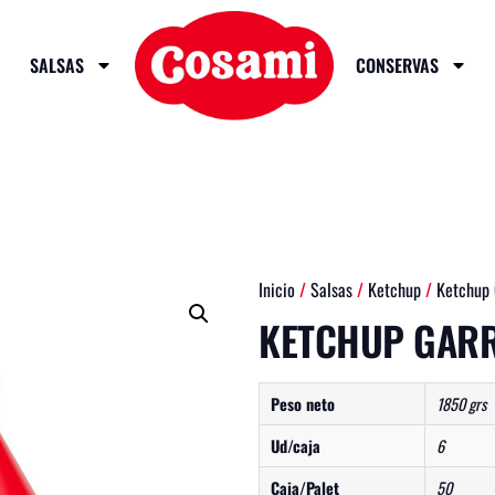
SALSAS
CONSERVAS
Inicio
/
Salsas
/
Ketchup
/
Ketchup 
KETCHUP GARR
Peso neto
1850 grs
Ud/caja
6
Caja/Palet
50