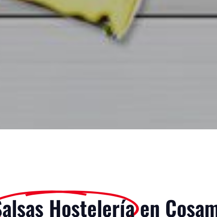
Salsas Hostelería
en Cosam